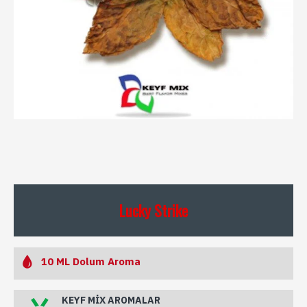
Lucky Strike
10 ML Dolum Aroma
KEYF MIX AROMALAR