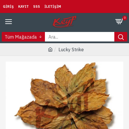
GIRIŞ
KAYIT
SSS
İLETIŞIM
0
Tüm Mağazada
Lucky Strike