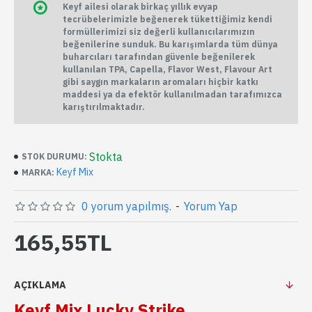
Keyf ailesi olarak birkaç yıllık evyap
tecrübelerimizle beğenerek tükettiğimiz kendi
formüllerimizi siz değerli kullanıcılarımızın
beğenilerine sunduk. Bu karışımlarda tüm dünya
buharcıları tarafından güvenle beğenilerek
kullanılan TPA, Capella, Flavor West, Flavour Art
gibi saygın markaların aromaları hiçbir katkı
maddesi ya da efektör kullanılmadan tarafımızca
karıştırılmaktadır.
Stokta
STOK DURUMU:
Keyf Mix
MARKA:
0 yorum yapılmış.
-
Yorum Yap
165,55TL
AÇIKLAMA
Keyf Mix Lucky Strike