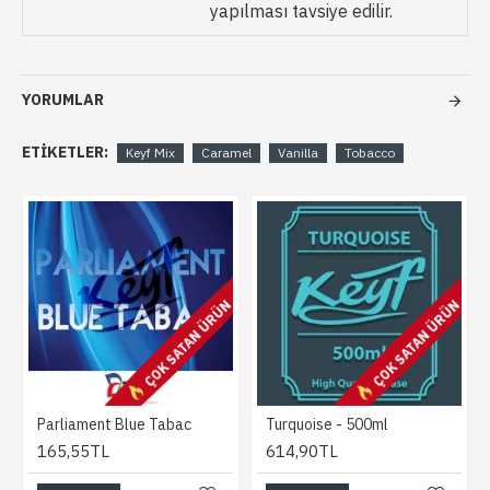
yapılması tavsiye edilir.
YORUMLAR
ETIKETLER:
Keyf Mix
Caramel
Vanilla
Tobacco
ÇOK SATAN ÜRÜN
ÇOK SATAN ÜRÜN
Parliament Blue Tabac
Turquoise - 500ml
165,55TL
614,90TL