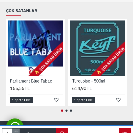
ÇOK SATANLAR
ÇOK SATAN ÜRÜN
ÇOK SATAN ÜRÜN
Parliament Blue Tabac
Turquoise - 500ml
165,55TL
614,90TL
Sepete Ekle
Sepete Ekle
© 2015-2023 keyfnbase.org