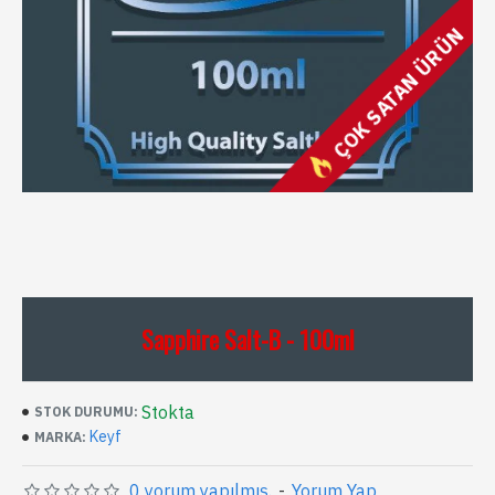
ÇOK SATAN ÜRÜN
Sapphire Salt-B - 100ml
Stokta
STOK DURUMU:
Keyf
MARKA:
0 yorum yapılmış.
-
Yorum Yap