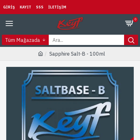
GIRIŞ
KAYIT
SSS
İLETIŞIM
0
Tüm Mağazada
Sapphire Salt-B - 100ml