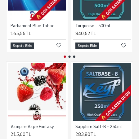
ÇOK SATAN ÜRÜN
ÇOK SATAN ÜRÜN
Parliament Blue Tabac
Turquoise - 500ml
165,55TL
840,52TL
Sepete Ekle
Sepete Ekle
ÇOK SATAN ÜRÜN
Vampire Vape Fantasy
Sapphire Salt-B - 250ml
215,60TL
283,80TL