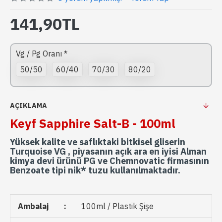
141,90TL
Vg / Pg Oranı
50/50
60/40
70/30
80/20
AÇIKLAMA
Keyf Sapphire Salt-B - 100ml
Yüksek kalite ve saflıktaki bitkisel gliserin
Turquoise VG , piyasanın açık ara en iyisi Alman
kimya devi ürünü PG ve Chemnovatic firmasının
Benzoate tipi nik* tuzu kullanılmaktadır.
Ambalaj
:
100ml / Plastik Şişe