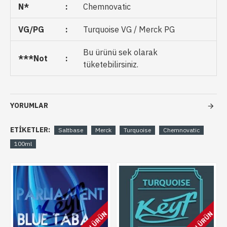
N*
:
Chemnovatic
VG/PG
:
Turquoise VG / Merck PG
Bu ürünü sek olarak
***Not
:
tüketebilirsiniz.
YORUMLAR
ETIKETLER:
Saltbase
Merck
Turquoise
Chemnovatic
100ml