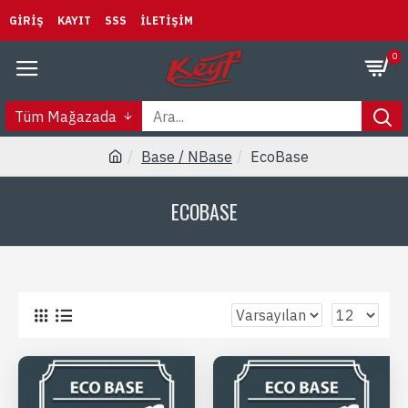
GIRIŞ
KAYIT
SSS
İLETIŞIM
0
Tüm Mağazada
Base / NBase
EcoBase
ECOBASE