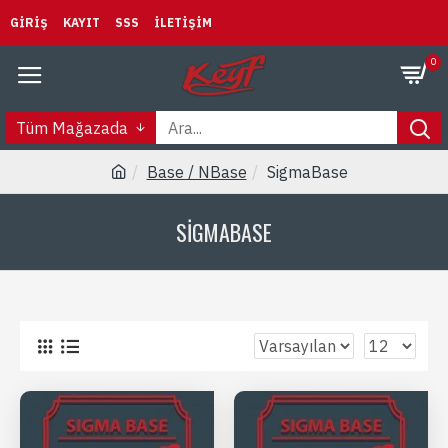
GIRIŞ
KAYIT
SSS
İLETIŞIM
0
Tüm Mağazada
Base / NBase
SigmaBase
SIGMABASE