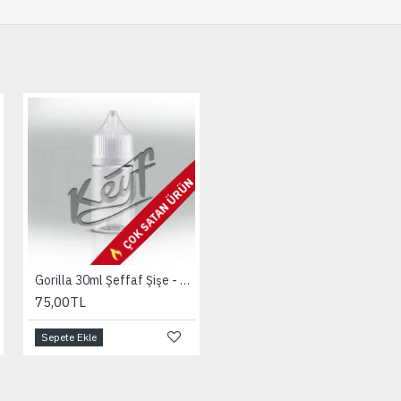
N
ÇOK SATAN ÜRÜN
ÇOK SATAN ÜRÜN
Gorilla 30ml Şeffaf Şişe - 5'li Paket
Turquoise - 1000ml
75,00TL
1.419,00TL
Sepete Ekle
Sepete Ekle