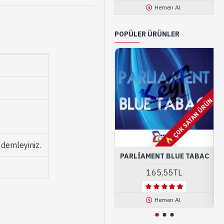
Hemen Al
POPÜLER ÜRÜNLER
ÇOK SATAN ÜRÜN
 demleyiniz.
PARLIAMENT BLUE TABAC
165,55TL
Hemen Al