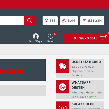
SSS
BLOG
İLETIŞIM
0
0 ürün - 0,00TL
Giriş / Kayıt
Listem
ÜCRETSİZ KARGO
ue Tabac
1.500 TL. ve Üzeri
alışverişlerinizde
ücretsiz
WHATSAPP
DESTEK
Whatsapp destek hattı
için buraya
tıklayın...
KOLAY ÖDEME
Havale/EFT ve Kapıda