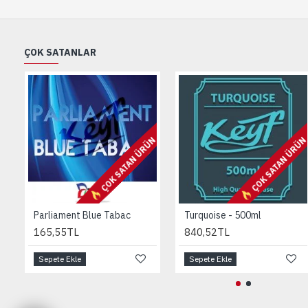
ÇOK SATANLAR
ÇOK SATAN ÜRÜN
ÇOK SATAN ÜRÜ
Parliament Blue Tabac
Turquoise - 500ml
165,55TL
840,52TL
Sepete Ekle
Sepete Ekle