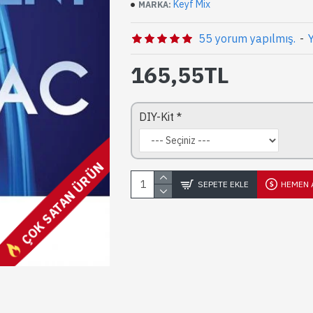
Keyf Mix
MARKA:
55 yorum yapılmış.
-
165,55TL
DIY-Kit
ÇOK SATAN ÜRÜN
SEPETE EKLE
HEMEN 