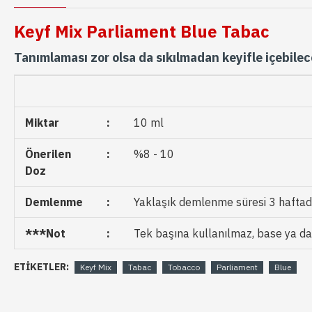
Keyf Mix Parliament Blue Tabac
Tanımlaması zor olsa da sıkılmadan keyifle içebile
Miktar
:
10 ml
Önerilen
:
%8 - 10
Doz
Demlenme
:
Yaklaşık demlenme süresi 3 haftadır
***Not
:
Tek başına kullanılmaz, base ya da n
ETIKETLER:
Keyf Mix
Tabac
Tobacco
Parliament
Blue