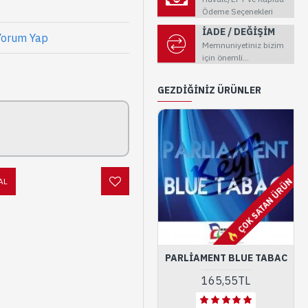
Ödeme Seçenekleri
İADE / DEĞİŞİM
Yorum Yap
Memnuniyetiniz bizim
için önemli...
GEZDIĞINIZ ÜRÜNLER
AL
ÇOK SATAN ÜRÜN
PARLIAMENT BLUE TABAC
165,55TL