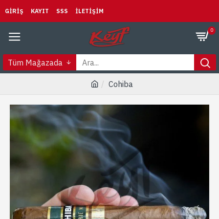
GIRIŞ
KAYIT
SSS
İLETIŞIM
0
Tüm Mağazada
Cohiba