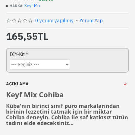
Keyf Mix
MARKA:
0 yorum yapılmış.
-
Yorum Yap
165,55TL
DIY-Kit
AÇIKLAMA
Keyf Mix Cohiba
Küba'nın birinci sınıf puro markalarından
birinin lezzetini tatmak için bir miktar
Cohiba deneyin. Cohiba ile saf katkısız tütün
tadını elde edeceksiniz...