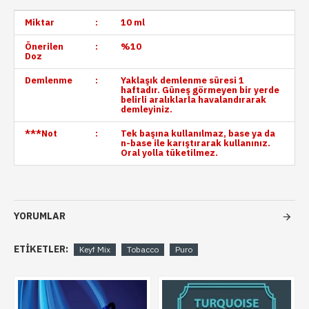
Miktar
:
10 ml
Önerilen
:
%10
Doz
Demlenme
:
Yaklaşık demlenme süresi 1
haftadır. Güneş görmeyen bir yerde
belirli aralıklarla havalandırarak
demleyiniz.
***Not
:
Tek başına kullanılmaz, base ya da
n-base ile karıştırarak kullanınız.
Oral yolla tüketilmez.
YORUMLAR
ETIKETLER:
Keyf Mix
Tobacco
Puro