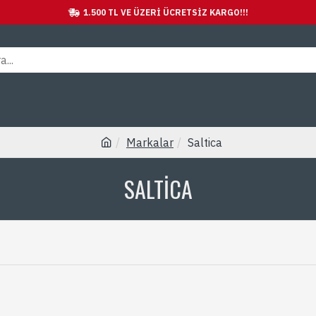
1.500 TL VE ÜZERI ÜCRETSİZ KARGO!!!
Markalar
Saltica
SALTICA