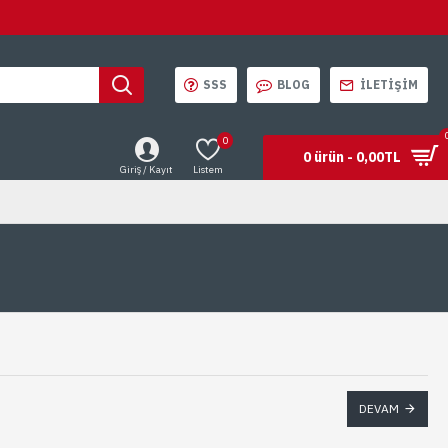
SSS
BLOG
İLETIŞIM
0
0 ürün - 0,00TL
Giriş / Kayıt
Listem
DEVAM