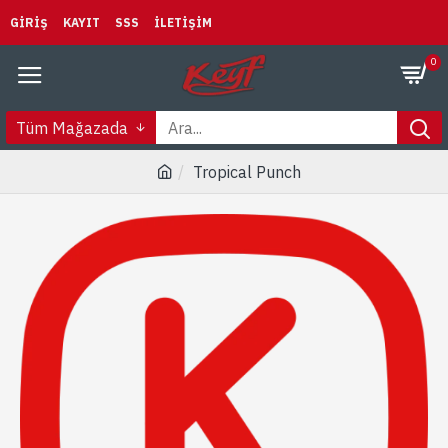
GIRIŞ
KAYIT
SSS
İLETIŞIM
0
Tüm Mağazada
Tropical Punch