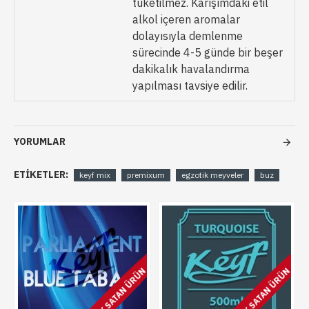
tüketilmez. Karışımdaki etil
alkol içeren aromalar
dolayısıyla demlenme
sürecinde 4-5 günde bir beşer
dakikalık havalandırma
yapılması tavsiye edilir.
YORUMLAR
ETIKETLER:
keyf mix
premixum
egzotik meyveler
buz
ÇOK SATAN ÜRÜN
ÇOK SATAN ÜRÜN