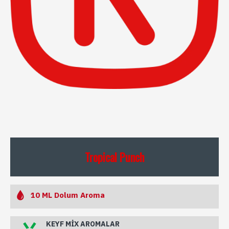
Tropical Punch
10 ML Dolum Aroma
KEYF MIX AROMALAR