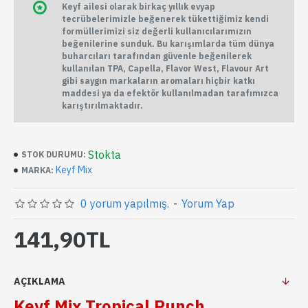
Keyf ailesi olarak birkaç yıllık evyap
tecrübelerimizle beğenerek tükettiğimiz kendi
formüllerimizi siz değerli kullanıcılarımızın
beğenilerine sunduk. Bu karışımlarda tüm dünya
buharcıları tarafından güvenle beğenilerek
kullanılan TPA, Capella, Flavor West, Flavour Art
gibi saygın markaların aromaları hiçbir katkı
maddesi ya da efektör kullanılmadan tarafımızca
karıştırılmaktadır.
Stokta
STOK DURUMU:
Keyf Mix
MARKA:
0 yorum yapılmış.
-
Yorum Yap
141,90TL
AÇIKLAMA
Keyf Mix Tropical Punch